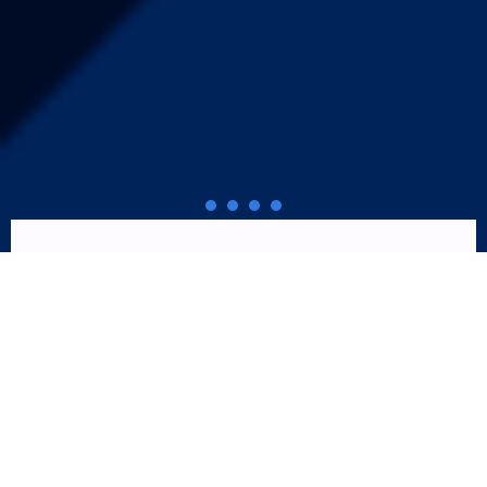
NOSSAS SOLUÇÕES
Soluções completas para simplificar
a gestão de Incentivos de Longo
Prazo na sua empresa
: