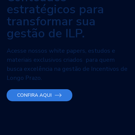
estratégicos para
transformar sua
gestão de ILP.
Acesse nossos white papers, estudos e
materiais exclusivos criados para quem
busca excelência na gestão de Incentivos de
Longo Prazo.
CONFIRA AQUI